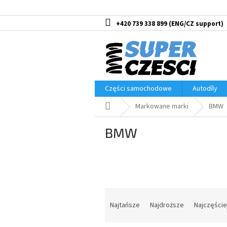
Przejść
do
treści
+420 739 338 899
Części samochodowe
Autodíly
Home
Markowane marki
BMW
BMW
S
o
Najtańsze
Najdroższe
Najczęści
r
t