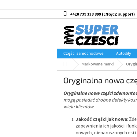
Przejść
do
treści
+420 739 338 899
Części samochodowe
Autodíly
Home
Markowane marki
Orygi
Oryginalna nowa cz
Oryginalne nowe części zdemonto
mogą posiadać drobne defekty kosme
wielu klientów.
Jakość części jak nowa
: Zd
zapewnienia ich jakości i fu
nowych, nienaruszonych osi i 