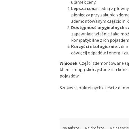
ułamek ceny.
Lepsza cena
: Jedną z główn
pieniędzy przy zakupie zdemo
zdemontowanym częściom klie
Dostępność oryginalnych c
zapewniają właśnie taką możl
kompatybilne z ich pojazdem
Korzyści ekologicznie
: zde
oświęcij odpadów i energii 
Wniosek
: Części zdemontowane są 
klienci mogą skorzystać z ich kon
pojazdów.
Szukasz konkretnych części z demon
S
o
Najtańsze
Najdroższe
Najczęści