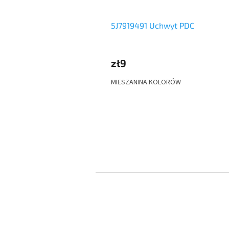
5J7919491 Uchwyt PDC
zł9
MIESZANINA KOLORÓW
S
t
o
p
k