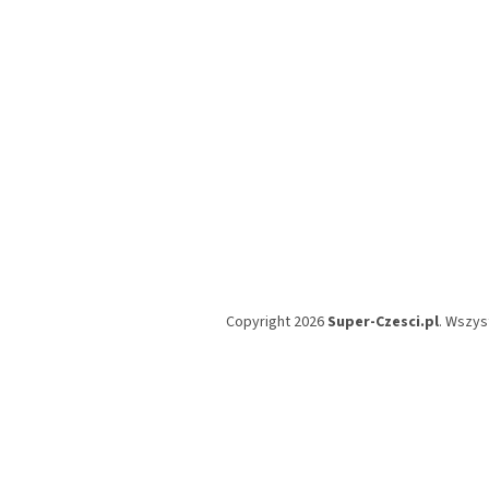
a
Copyright 2026
Super-Czesci.pl
. Wszys