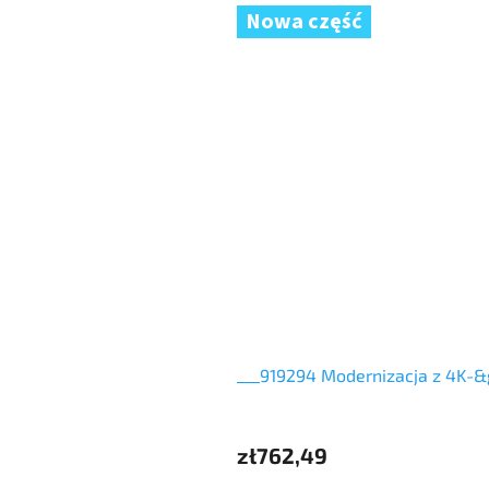
Nowa część
___919294 Modernizacja z 4K-
zł762,49