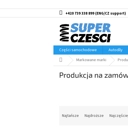
Przejść
do
treści
+420 739 338 899
Części samochodowe
Autodíly
Home
Markowane marki
Produ
Produkcja na zamów
S
o
Najtańsze
Najdroższe
Najczęści
r
t