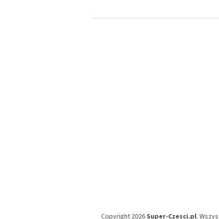
S
t
o
p
k
a
Copyright 2026
Super-Czesci.pl
. Wszys