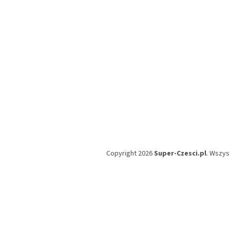
a
Copyright 2026
Super-Czesci.pl
. Wszys