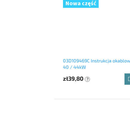
Nowa część
03D109469C Instrukcja okablow
40 / 44kW
zł39,80
?
S
t
o
p
k