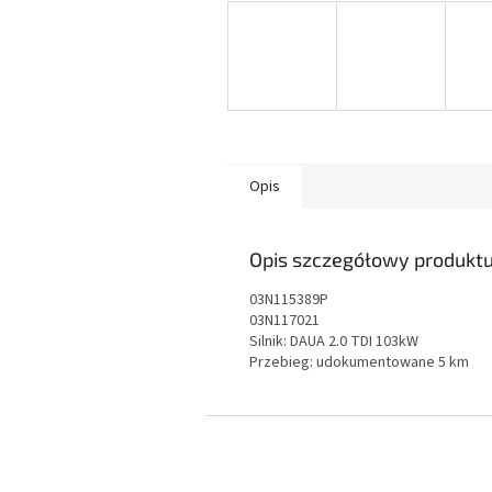
Opis
Opis szczegółowy produkt
03N115389P
03N117021
Silnik: DAUA 2.0 TDI 103kW
Przebieg: udokumentowane 5 km
S
t
o