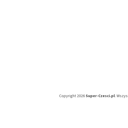
p
k
a
Copyright 2026
Super-Czesci.pl
. Wszys