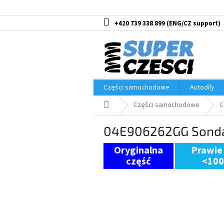
Przejść
do
treści
+420 739 338 899
Części samochodowe
Autodíly
Home
Części samochodowe
C
04E906262GG Sond
Prawie
<10