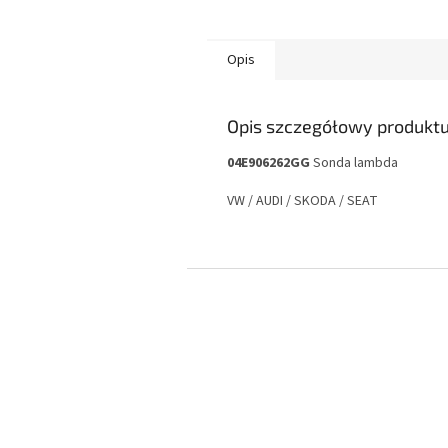
Opis
Opis szczegółowy produkt
04E906262GG
Sonda lambda
VW / AUDI / SKODA / SEAT
S
t
o
p
k
a