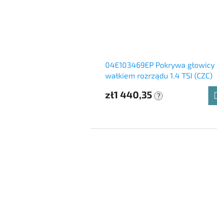
04E103469EP Pokrywa głowicy 
wałkiem rozrządu 1.4 TSI (CZC)
zł1 440,35
?
S
t
o
p
k
a