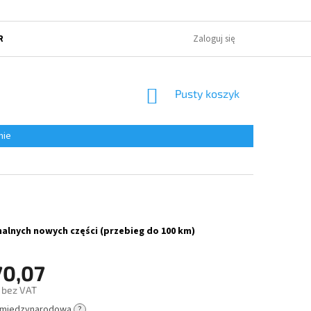
RUNKI HANDLOWE
POLITYKA OCHRONY PRYWATNOŚCI
Zaloguj się
O NAS
KOSZYK
Pusty koszyk
nie
alnych nowych części (przebieg do 100 km)
70,07
 bez VAT
 międzynarodowa
?