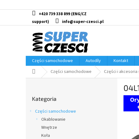
Przejść
do
treści
+420 739 338 899
info@super-czesci.pl
Części samochodowe
Autodíly
Kontakt
Home
Części samochodowe
Części i akcesoria
P
04L
a
Pominąć
s
Kategoria
kategorie
e
k
Części samochodowe
b
Okablowanie
o
Wnętrze
c
z
Koła