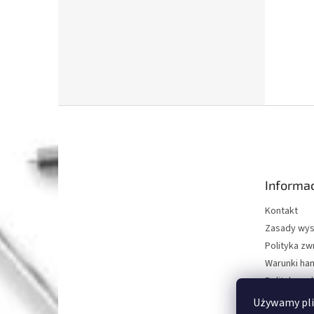
S
t
o
p
k
Informac
a
Kontakt
Zasady wys
Polityka z
Warunki ha
Polityka oc
O nas
Używamy pli