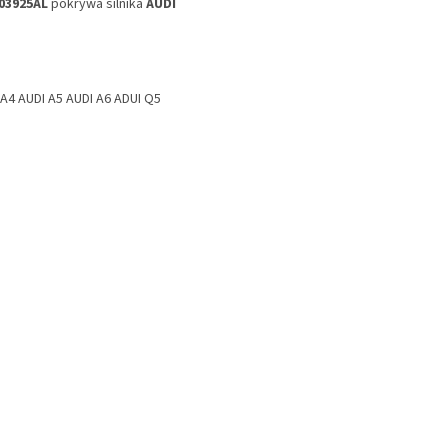
03925AL
pokrywa silnika
AUDI
 A4 AUDI A5 AUDI A6 ADUI Q5