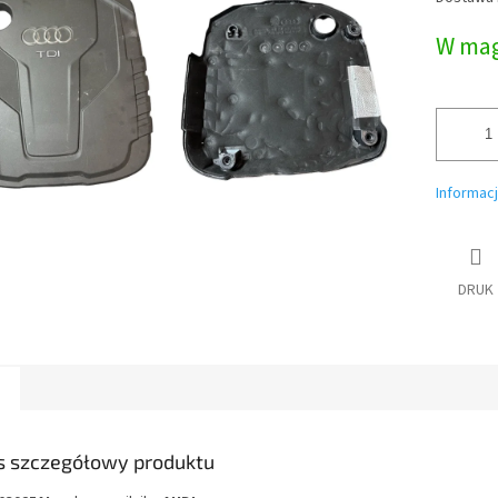
jednostk
W mag
Informac
DRUK
s szczegółowy produktu