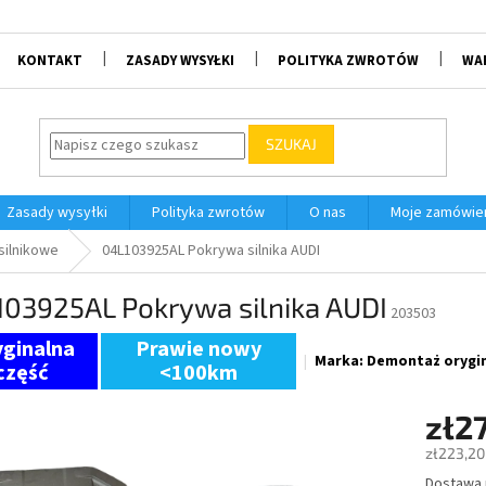
KONTAKT
ZASADY WYSYŁKI
POLITYKA ZWROTÓW
WA
SZUKAJ
Zasady wysyłki
Polityka zwrotów
O nas
Moje zamówie
 silnikowe
04L103925AL Pokrywa silnika AUDI
103925AL Pokrywa silnika AUDI
203503
Prawie nowy
Marka:
Demontaż orygin
<100km
zł2
zł223,20
Dostawa
Cena