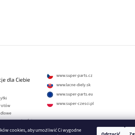
www.super-parts.cz
je dla Ciebie
www.lacne-diely.sk
www.super-parts.eu
yłki
www.super-czesci.pl
wrotów
ndlowe
hrony prywatności
ków cookies, aby umożliwić Ci wygodne
Odrzucić
Zg