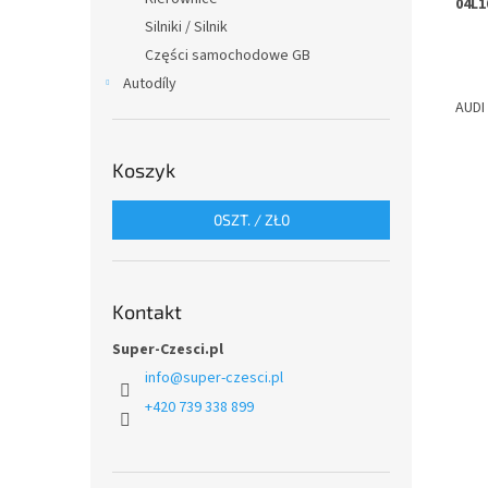
04L1
Silniki / Silnik
Części samochodowe GB
Autodíly
AUDI
Koszyk
0
SZT. /
ZŁ0
Kontakt
Super-Czesci.pl
info
@
super-czesci.pl
+420 739 338 899