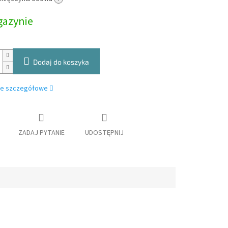
owa:
azynie
Dodaj do koszyka
je szczegółowe
ZADAJ PYTANIE
UDOSTĘPNIJ