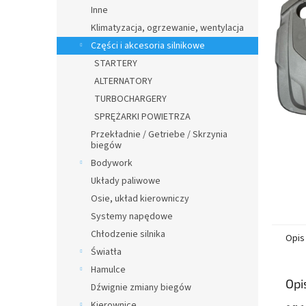
n
Inne
y
Klimatyzacja, ogrzewanie, wentylacja
Części i akcesoria silnikowe
STARTERY
ALTERNATORY
TURBOCHARGERY
SPRĘŻARKI POWIETRZA
Przekładnie / Getriebe / Skrzynia
biegów
Bodywork
Układy paliwowe
Osie, układ kierowniczy
Systemy napędowe
Chłodzenie silnika
Opis
Światła
Hamulce
Opi
Dźwignie zmiany biegów
Kierownice