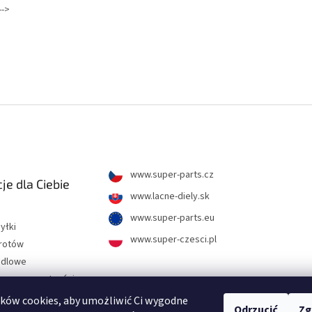
-->
www.super-parts.cz
je dla Ciebie
www.lacne-diely.sk
www.super-parts.eu
yłki
www.super-czesci.pl
wrotów
ndlowe
hrony prywatności
ków cookies, aby umożliwić Ci wygodne
Odrzucić
Zg