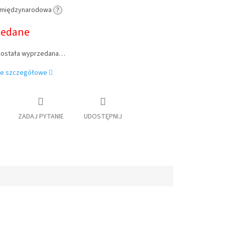
 międzynarodowa
?
owa:
zedane
została wyprzedana…
je szczegółowe
ZADAJ PYTANIE
UDOSTĘPNIJ