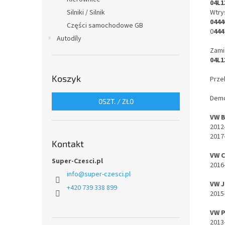
04L1
Wtry
Silniki / Silnik
0444
Części samochodowe GB
0
444
Autodíly
Zami
04L1
Koszyk
Prze
Demo
0
SZT. /
ZŁ0
VW 
2012
2017
Kontakt
VW 
Super-Czesci.pl
2016
info
@
super-czesci.pl
VW 
+420 739 338 899
2015
VW 
2013