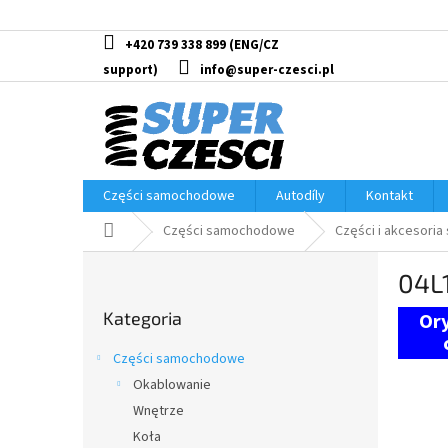
Przejść
do
treści
+420 739 338 899
info@super-czesci.pl
Części samochodowe
Autodíly
Kontakt
Home
Części samochodowe
Części i akcesoria
P
04L
a
Pominąć
s
Kategoria
kategorie
e
k
Części samochodowe
b
Okablowanie
o
Wnętrze
c
z
Koła