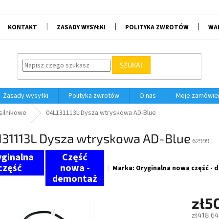
KONTAKT
ZASADY WYSYŁKI
POLITYKA ZWROTÓW
WA
SZUKAJ
Zasady wysyłki
Polityka zwrotów
O nas
Moje zamówie
 silnikowe
04L131113L Dysza wtryskowa AD-Blue
131113L Dysza wtryskowa AD-Blue
62999
Marka:
Oryginalna nowa część -
zł5
zł418,64