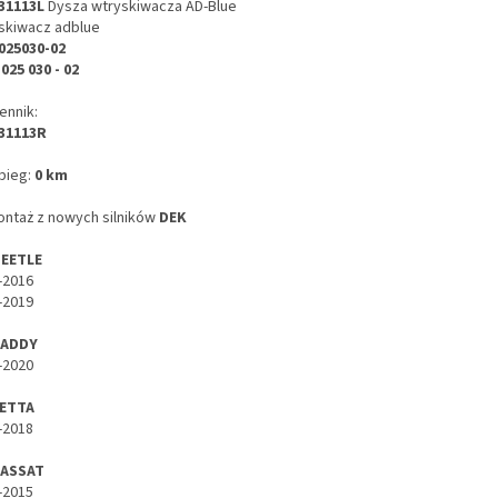
31113L
Dysza wtryskiwacza AD-Blue
skiwacz adblue
025030-02
 025 030 - 02
ennik:
31113R
bieg:
0 km
ntaż z nowych silników
DEK
BEETLE
-2016
-2019
CADDY
-2020
JETTA
-2018
PASSAT
-2015