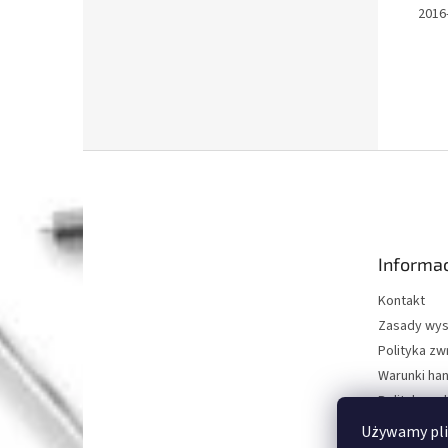
2016
S
t
o
p
k
Informac
a
Kontakt
Zasady wys
Polityka z
Warunki ha
Polityka oc
O nas
Używamy pli