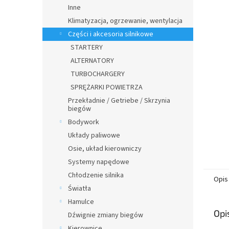
n
Inne
y
Klimatyzacja, ogrzewanie, wentylacja
Części i akcesoria silnikowe
STARTERY
ALTERNATORY
TURBOCHARGERY
SPRĘŻARKI POWIETRZA
Przekładnie / Getriebe / Skrzynia
biegów
Bodywork
Układy paliwowe
Osie, układ kierowniczy
Systemy napędowe
Chłodzenie silnika
Opis
Światła
Hamulce
Opi
Dźwignie zmiany biegów
Kierownice