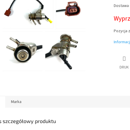
Dostawa
Cena
jednostk
Wypr
Pozycja 
Informac
DRUK
Marka
s szczegółowy produktu