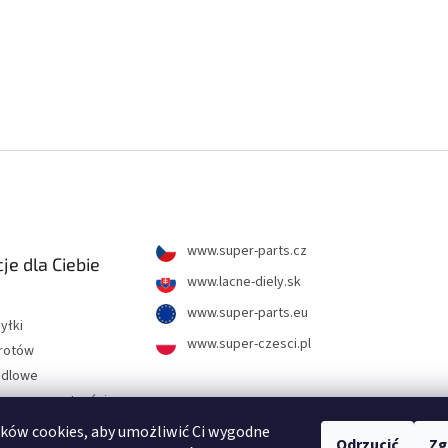
www.super-parts.cz
je dla Ciebie
www.lacne-diely.sk
www.super-parts.eu
yłki
www.super-czesci.pl
wrotów
ndlowe
hrony prywatności
ków cookies, aby umożliwić Ci wygodne
Odrzucić
Zg