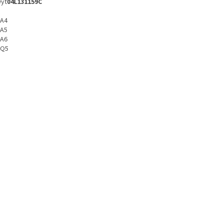
yt
04L131159C
 A4
 A5
 A6
 Q5