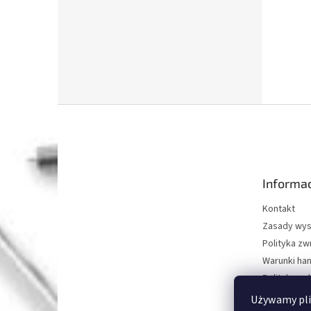
S
t
o
p
k
Informac
a
Kontakt
Zasady wys
Polityka z
Warunki ha
Polityka oc
O nas
Używamy pli