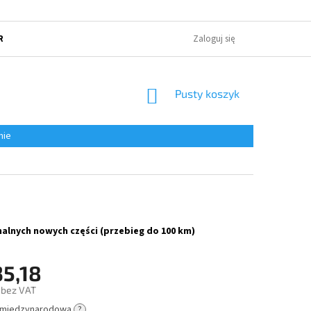
RUNKI HANDLOWE
POLITYKA OCHRONY PRYWATNOŚCI
Zaloguj się
O NAS
KOSZYK
Pusty koszyk
nie
alnych nowych części (przebieg do 100 km)
35,18
 bez VAT
 międzynarodowa
?