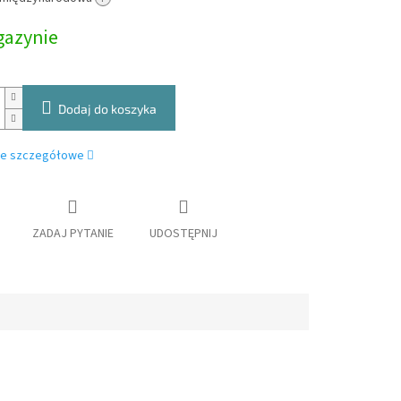
owa:
azynie
Dodaj do koszyka
je szczegółowe
ZADAJ PYTANIE
UDOSTĘPNIJ