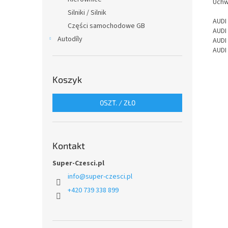
Uchw
Silniki / Silnik
AUDI
Części samochodowe GB
AUDI
Autodíly
AUDI
AUDI
Koszyk
0
SZT. /
ZŁ0
Kontakt
Super-Czesci.pl
info
@
super-czesci.pl
+420 739 338 899