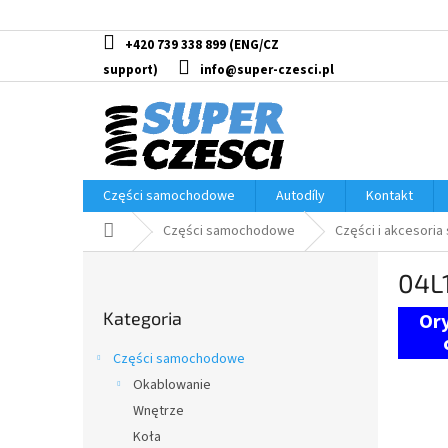
Przejść
do
treści
+420 739 338 899
info@super-czesci.pl
Części samochodowe
Autodíly
Kontakt
Home
Części samochodowe
Części i akcesoria
P
04L
a
Pominąć
s
Kategoria
kategorie
e
k
Części samochodowe
b
Okablowanie
o
Wnętrze
c
z
Koła