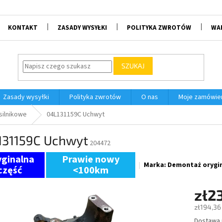
KONTAKT
ZASADY WYSYŁKI
POLITYKA ZWROTÓW
WA
SZUKAJ
Zasady wysyłki
Polityka zwrotów
O nas
Moje zamówie
 silnikowe
04L131159C Uchwyt
131159C Uchwyt
204472
Prawie nowy
Marka:
Demontaż orygin
<100km
zł2
zł194,36
Dostawa
Cena