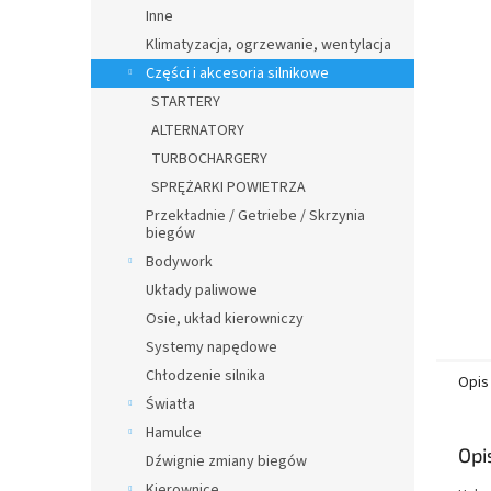
n
Inne
y
Klimatyzacja, ogrzewanie, wentylacja
Części i akcesoria silnikowe
STARTERY
ALTERNATORY
TURBOCHARGERY
SPRĘŻARKI POWIETRZA
Przekładnie / Getriebe / Skrzynia
biegów
Bodywork
Układy paliwowe
Osie, układ kierowniczy
Systemy napędowe
Chłodzenie silnika
Opis
Światła
Hamulce
Opi
Dźwignie zmiany biegów
Kierownice