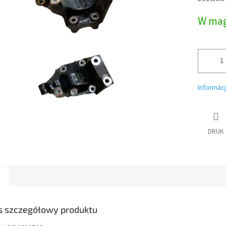
jednostk
W mag
Informac
DRUK
s szczegółowy produktu