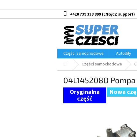
Przejść
do
treści
+420 739 338 899
Części samochodowe
Autodíly
Home
Części samochodowe
C
04L145208D Pompa ol
Nowa czę