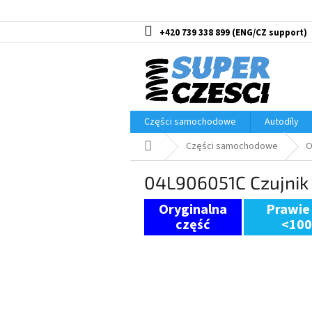
Przejść
do
treści
+420 739 338 899
Części samochodowe
Autodíly
Home
Części samochodowe
O
04L906051C Czujnik 
Prawie
<10