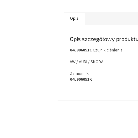
Opis
Opis szczegółowy produkt
04L906051C
Czujnik ciśnienia
VW / AUDI / SKODA
Zamiennik:
04L906051K
S
t
o
p
k
a