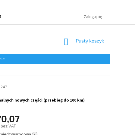
RUNKI HANDLOWE
POLITYKA OCHRONY PRYWATNOŚCI
Zaloguj się
O NAS
KOSZYK
Pusty koszyk
nie
1247
alnych nowych części (przebieg do 100 km)
70,07
 bez VAT
 międzynarodowa
?