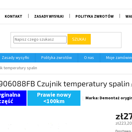
KONTAKT
ZASADY WYSYŁKI
POLITYKA ZWROTÓW
WA
SZUKAJ
Zasady wysyłki
Polityka zwrotów
O nas
Moje zamówie
ik temperatury spalin
906088FB Czujnik temperatury spalin
Prawie nowy
Marka:
Demontaż orygin
<100km
zł2
zł223,20
Dostawa
Cena