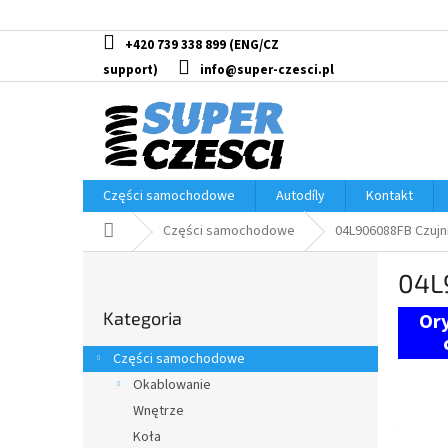
Przejść
do
treści
+420 739 338 899
info@super-czesci.pl
Części samochodowe
Autodíly
Kontakt
Home
Części samochodowe
04L906088FB Czujn
P
04L
a
Pominąć
s
Kategoria
kategorie
e
k
Części samochodowe
b
Okablowanie
o
Wnętrze
c
z
Koła