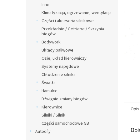
n
Inne
y
Klimatyzacja, ogrzewanie, wentylacja
Części i akcesoria silnikowe
Przekładnie / Getriebe / Skrzynia
biegów
Bodywork
Układy paliwowe
Osie, układ kierowniczy
Systemy napędowe
Chłodzenie silnika
Światła
Hamulce
Dźwignie zmiany biegów
Kierownice
Opis
Silniki / Silnik
Części samochodowe GB
Opi
Autodíly