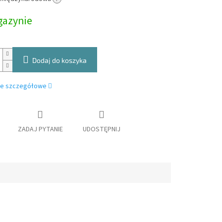
owa:
azynie
Dodaj do koszyka
je szczegółowe
ZADAJ PYTANIE
UDOSTĘPNIJ