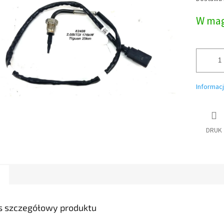
jednostk
W mag
Informac
DRUK
s szczegółowy produktu