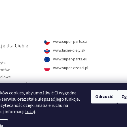
www.super-parts.cz
je dla Ciebie
www.lacne-diely.sk
www.super-parts.eu
yłki
www.super-czesci.pl
wrotów
ndlowe
hrony prywatności
ków cookies, aby umożliwić Ci wygodne
Odrzucić
Zg
tności
 serwisu oraz stale ulepszać jego funkcje,
użyteczność dzięki analizie ruchu na
j zadawane pytania
cej informacji
tutaj
.
ia