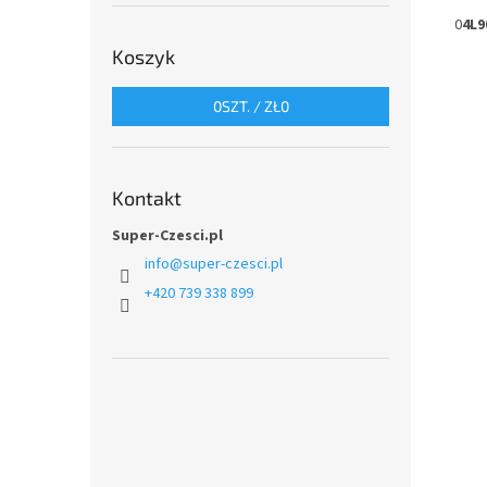
0
4L9
Koszyk
0
SZT. /
ZŁ0
Kontakt
Super-Czesci.pl
info
@
super-czesci.pl
+420 739 338 899