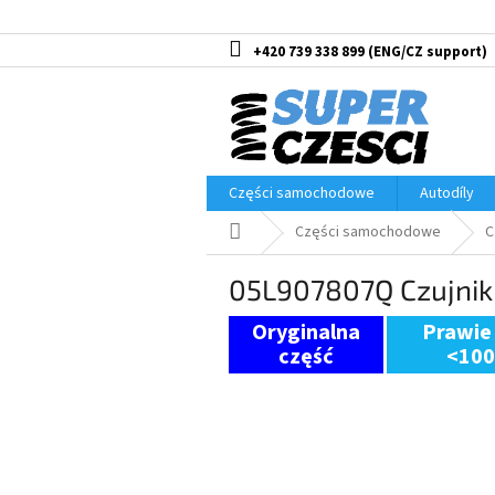
Przejść
do
treści
+420 739 338 899
Części samochodowe
Autodíly
Home
Części samochodowe
C
05L907807Q Czujni
Prawie
<10