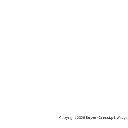
S
t
o
p
k
a
Copyright 2026
Super-Czesci.pl
. Wszys