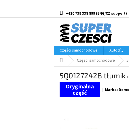
Przejść
do
treści
+420 739 338 899
Części samochodowe
Autodíly
Home
Części samochodowe
5
5Q0127242B tłumik
1
Marka:
Demon