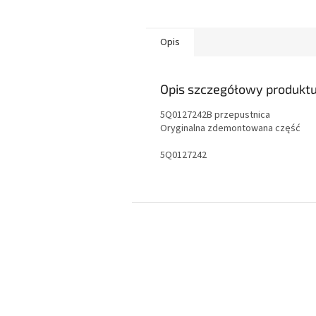
Opis
Opis szczegółowy produkt
5Q0127242B przepustnica
Oryginalna zdemontowana część
5Q0127242
S
t
o
p
k
a