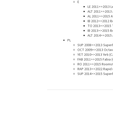
E
LE 2011>>2013 Le
ALT 2011>>2013 A
AL 2011>>2015 Al
IB 2012>>2012 Ib
TO 2013>>2015 T
IB 2013>>2015 Ib
ALT 2014>>2015 A
PL
SUP 2008>>2013 Superb
OCT 2009>>2013 Octavi
YET 2010>>2013 Yeti (C
FAB 2011>>2015 Fabia 
RO 2011>>2015 Roomst
RAP 2013>>2022 Rapid 
SUP 2014>>2015 Superb
S
t
o
p