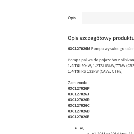
Opis
Opis szczegółowy produkt
03C127026M
Pompa wysokiego ciśni
Pompa paliwa do pojazdów z silnika
1
.4 TSI
90kW, 1.2TSI 63kW/77kW (CBZ
1
.4 TSI
RS 132kW (CAVE, CTHE)
Zamiennik:
03C127026P
03C127026J
03C127026R
03C127026C
03C127026D
03C127026E
AU