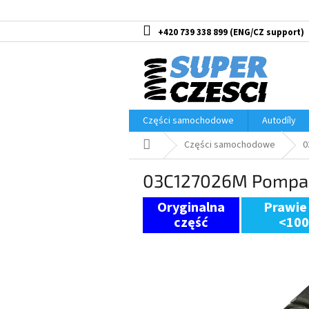
Przejść
do
treści
+420 739 338 899
Części samochodowe
Autodíly
Home
Części samochodowe
0
03C127026M Pompa 
Prawie
<10