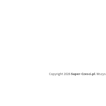
k
a
Copyright 2026
Super-Czesci.pl
. Wszys