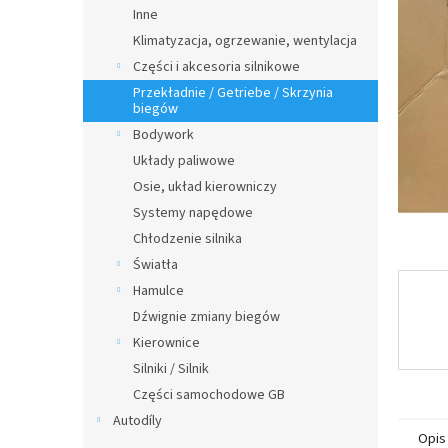
n
Inne
y
Klimatyzacja, ogrzewanie, wentylacja
Części i akcesoria silnikowe
Przekładnie / Getriebe / Skrzynia
biegów
Bodywork
Układy paliwowe
Osie, układ kierowniczy
Systemy napędowe
Chłodzenie silnika
Światła
Hamulce
Dźwignie zmiany biegów
Kierownice
Silniki / Silnik
Części samochodowe GB
Autodíly
Opis