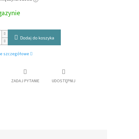
owa:
azynie
Dodaj do koszyka
je szczegółowe
ZADAJ PYTANIE
UDOSTĘPNIJ