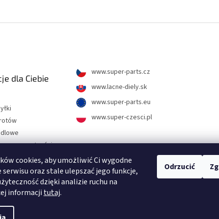
www.super-parts.cz
je dla Ciebie
www.lacne-diely.sk
www.super-parts.eu
yłki
www.super-czesci.pl
wrotów
ndlowe
hrony prywatności
ków cookies, aby umożliwić Ci wygodne
Odrzucić
Zg
tności
 serwisu oraz stale ulepszać jego funkcje,
użyteczność dzięki analizie ruchu na
j zadawane pytania
cej informacji
tutaj
.
ia