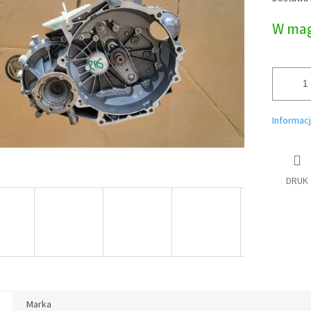
jednostk
W mag
Informac
DRUK
Marka