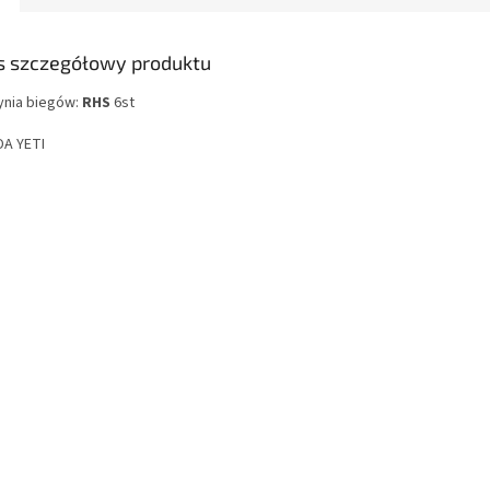
s szczegółowy produktu
ynia biegów:
RHS
6st
A YETI