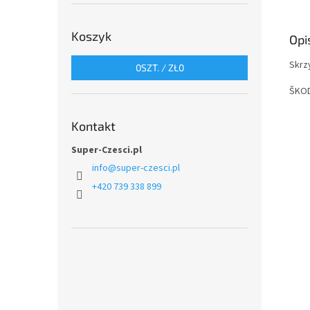
Koszyk
Opi
Skrz
0
SZT. /
ZŁ0
ŠKOD
Kontakt
Super-Czesci.pl
info
@
super-czesci.pl
+420 739 338 899